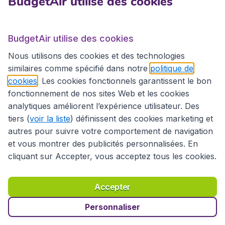
BudgetAir utilise des cookies
Sites internationaux
BudgetAir utilise des cookies
Sites internationaux
Nous utilisons des cookies et des technologies
similaires comme spécifié dans notre
politique de
cookies
. Les cookies fonctionnels garantissent le bon
fonctionnement de nos sites Web et les cookies
analytiques améliorent l’expérience utilisateur. Des
tiers (
voir la liste
) définissent des cookies marketing et
autres pour suivre votre comportement de navigation
et vous montrer des publicités personnalisées. En
cliquant sur Accepter, vous acceptez tous les cookies.
Déclaration d’accessibilité
Conditions générales
Décharge de responsabilité
Déclaration de confidentialité
Cookies
Accepter
Droits d’auteur © 2026
Personnaliser