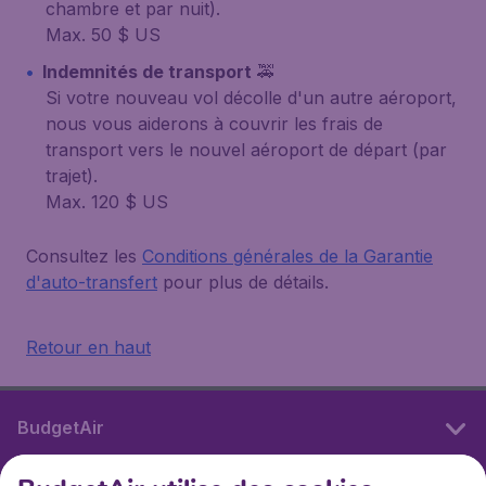
chambre et par nuit).
Max. 50 $ US
Indemnités de transport
🚕
Si votre nouveau vol décolle d'un autre aéroport,
nous vous aiderons à couvrir les frais de
transport vers le nouvel aéroport de départ (par
trajet).
Max. 120 $ US
Consultez les
Conditions générales de la Garantie
d'auto-transfert
pour plus de détails.
Retour en haut
BudgetAir