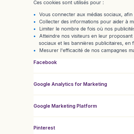
Ces cookies sont utilisés pour :
Vous connecter aux médias sociaux, afin 
Collecter des informations pour aider à mie
Limiter le nombre de fois où nos publicité
Atteindre nos visiteurs en leur proposant 
sociaux et les bannières publicitaires, en
Mesurer l'efficacité de nos campagnes ma
Il s'agit d'une technologie de suivi fournie par F
Budgetair affiche des publicités sur des sites web 
Nous utilisons la Google Marketing Platform pour v
Il s'agit d'une technologie de suivi proposée par P
Budgetair fait partie de Trip.com. À ce titre, Tri
Facebook
Google Analytics for Marketing
Google Marketing Platform
Pinterest