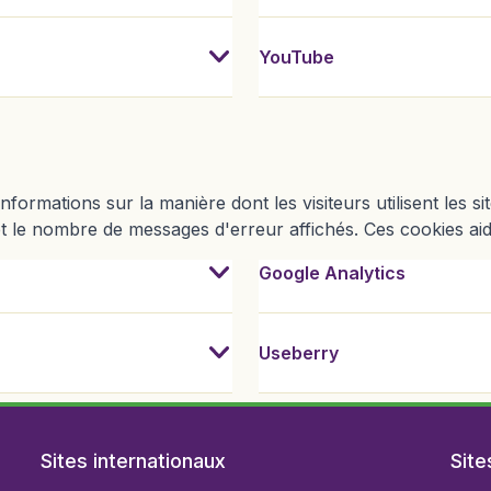
YouTube
informations sur la manière dont les visiteurs utilisent les 
 et le nombre de messages d'erreur affichés. Ces cookies aid
 par lequel nous pouvons recueillir des commentaires en temps réel 
Microsoft qui nous aide à comprendre comment les utilisateurs inter
Google Analytics est un outil d'
Useberry nous aide à tester et à
Google Analytics
Useberry
Sites internationaux
Site