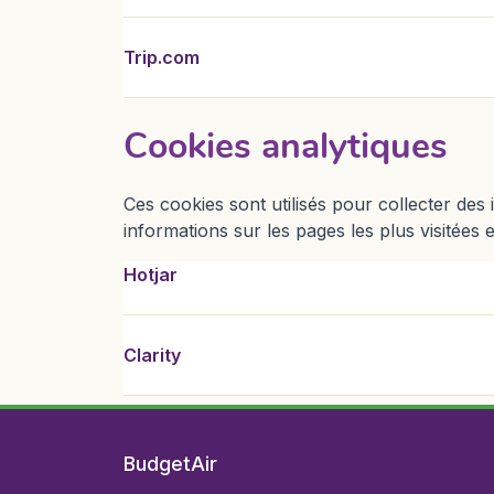
Trip.com
Cookies analytiques
Ces cookies sont utilisés pour collecter des 
informations sur les pages les plus visitées
Hotjar est un service d'analyse web et de feedback
Clarity est un outil d'analyse comportementale de 
Hotjar
Clarity
BudgetAir