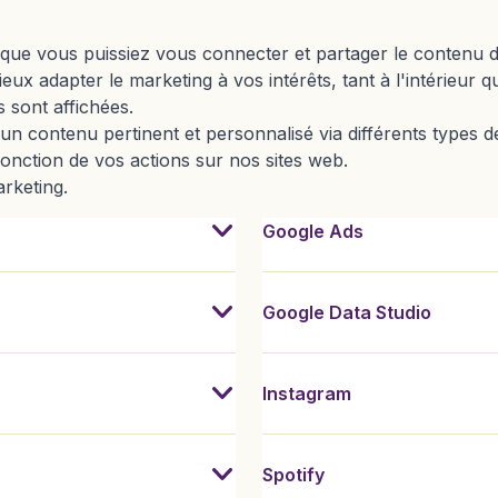
que vous puissiez vous connecter et partager le contenu de
ux adapter le marketing à vos intérêts, tant à l'intérieur qu
s sont affichées.
un contenu pertinent et personnalisé via différents types de
 fonction de vos actions sur nos sites web.
rketing.
acebook. Elle est utilisée pour mesurer la performance des campagne
et des applications tierces. Nous voulons comprendre si ces publicité
ous présenter des publicités ciblées et personnalisées dans divers e
interest. Elle collecte des données utilisées pour diffuser des camp
p.com place un cookie à des fins de données et de mesure. Ces donné
Nous utilisons Google Ads pour 
Google Data Studio est un outil 
Il s'agit d'une technologie de s
Il s'agit d'une technologie de s
Il s'agit d'une technologie de s
Google Ads
Google Data Studio
Instagram
Spotify